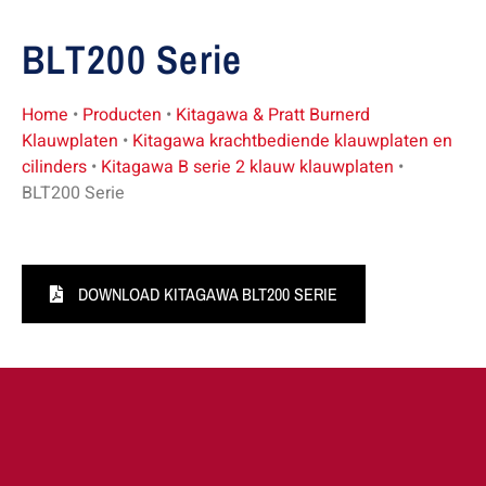
BLT200 Serie
Home
•
Producten
•
Kitagawa & Pratt Burnerd
Klauwplaten
•
Kitagawa krachtbediende klauwplaten en
cilinders
•
Kitagawa B serie 2 klauw klauwplaten
•
BLT200 Serie
DOWNLOAD KITAGAWA BLT200 SERIE