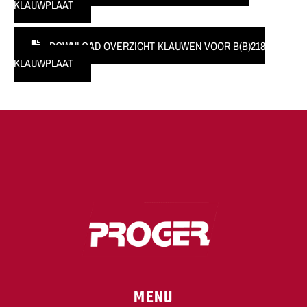
KLAUWPLAAT
DOWNLOAD OVERZICHT KLAUWEN VOOR B(B)218
KLAUWPLAAT
MENU