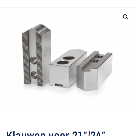
Klauwen voor 21″/24″ –