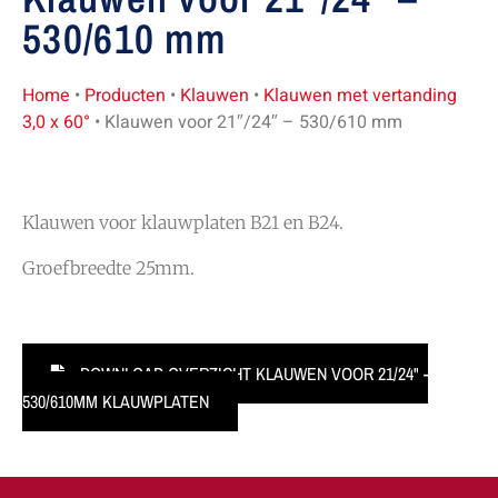
530/610 mm
Home
•
Producten
•
Klauwen
•
Klauwen met vertanding
3,0 x 60°
•
Klauwen voor 21″/24″ – 530/610 mm
Klauwen voor klauwplaten B21 en B24.
Groefbreedte 25mm.
DOWNLOAD OVERZICHT KLAUWEN VOOR 21/24" -
530/610MM KLAUWPLATEN