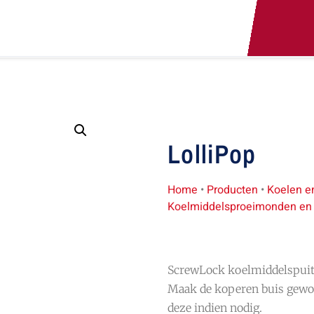
LolliPop
Home
•
Producten
•
Koelen e
Koelmiddelsproeimonden en
ScrewLock koelmiddelspuit
Maak de koperen buis gewoo
deze indien nodig.