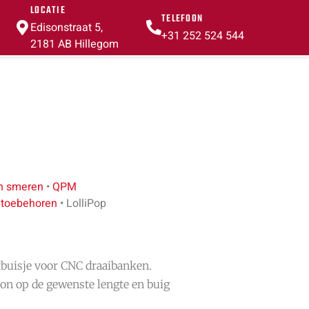
LOCATIE
TELEFOON
Edisonstraat 5,
+31 252 524 544
2181 AB Hillegom
n smeren
•
QPM
 toebehoren
•
LolliPop
buisje voor CNC draaibanken.
n op de gewenste lengte en buig