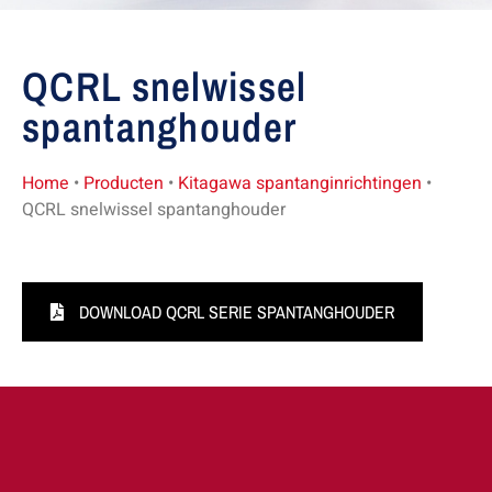
QCRL snelwissel
spantanghouder
Home
•
Producten
•
Kitagawa spantanginrichtingen
•
QCRL snelwissel spantanghouder
DOWNLOAD QCRL SERIE SPANTANGHOUDER